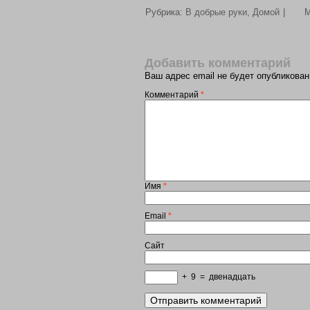
Рубрика:
В добрые руки
,
Домой
|
М
Добавить комментарий
Ваш адрес email не будет опубликован
Комментарий
*
Имя
*
Email
*
Сайт
+
9
=
двенадцать