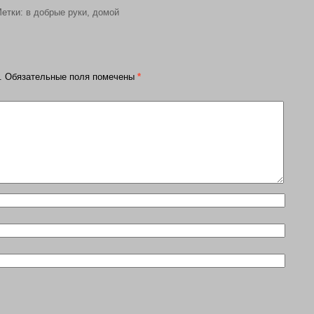
етки:
в добрые руки
,
домой
.
Обязательные поля помечены
*