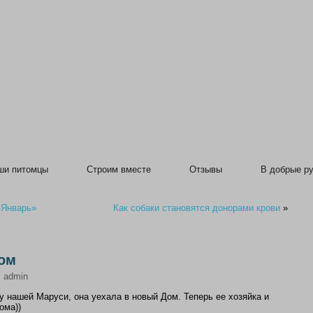
ши питомцы
Строим вместе
Отзывы
В добрые ру
-Январь»
Как собаки становятся донорами крови
»
ом
:
admin
 у нашей Маруси, она уехала в новый Дом. Теперь ее хозяйка и
ома))