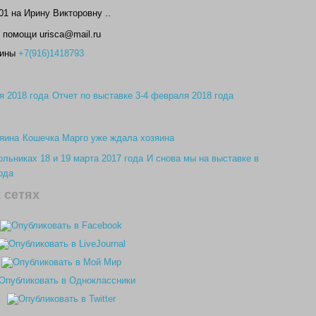
1 на Ирину Викторовну ..
 помощи urisca@mail.ru
рины
+7(916)1418793
Отчет по выставке 3-4 февраля 2018 года
Кошечка Марго уже ждала хозяина
И снова мы на выставке в
ода
 сетях