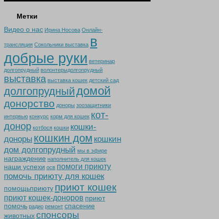
Метки
Видео о нас
Ирина Носова
Онлайн-
в
трансляция
Сокольники выставка
добрые руки
ветеринар
долгопрудный
волонтерыдолгопрудный
выставка
выставка кошек
детский сад
домой
долгопрудный
донорство
доноры
зоозащитники
кот-
интервью
конкурс
корм для кошек
донор
кошки-
котбося
кошки
кошкин дом
доноры
кошкин
дом долгопрудный
мы в эфире
награждение
наполнитель для кошек
помоги приюту
наши успехи
осв
помочь приюту для кошек
приют кошек
помощьприюту
приют кошек-доноров
приют
помочь
спасение
радио
ремонт
спонсоры
животных