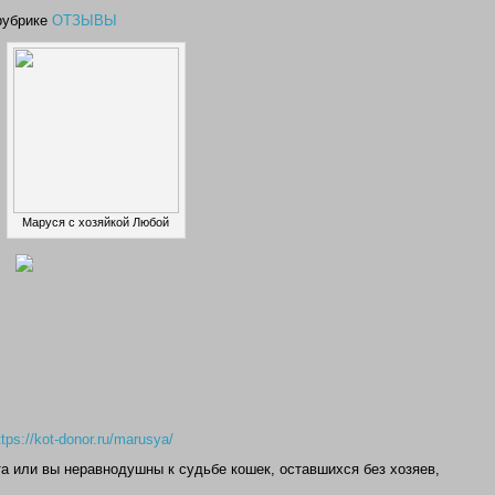
рубрике
ОТЗЫВЫ
Маруся с хозяйкой Любой
ttps://kot-donor.ru/marusya/
та или вы неравнодушны к судьбе кошек, оставшихся без хозяев,