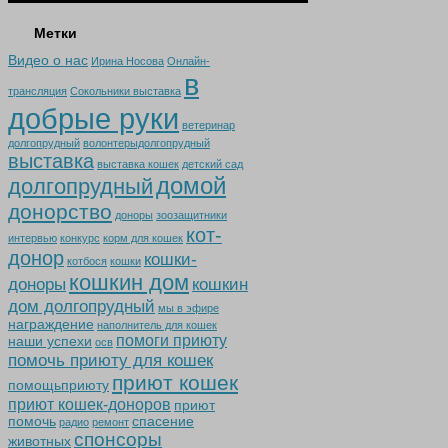
Метки
Видео о нас
Ирина Носова
Онлайн-
в
трансляция
Сокольники выставка
добрые руки
ветеринар
долгопрудный
волонтерыдолгопрудный
выставка
выставка кошек
детский сад
домой
долгопрудный
донорство
доноры
зоозащитники
кот-
интервью
конкурс
корм для кошек
донор
кошки-
котбося
кошки
кошкин дом
доноры
кошкин
дом долгопрудный
мы в эфире
награждение
наполнитель для кошек
помоги приюту
наши успехи
осв
помочь приюту для кошек
приют кошек
помощьприюту
приют кошек-доноров
приют
помочь
спасение
радио
ремонт
спонсоры
животных